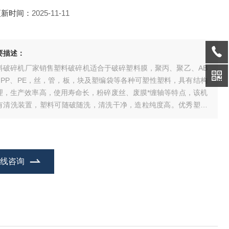
更新时间：
2025-11-11
要描述：
料破碎机厂家销售塑料破碎机适合于破碎塑料膜，聚丙、聚乙、AB
、PP、PE，丝，管，板，块及塑编袋等各种可塑性塑料，具有结构
理，生产效率高，使用寿命长，粉碎废丝、废膜*缠轴等特点，该机
有清洗装置，塑料可随破随洗，清洗干净，造粒纯度高。优秀塑料
碎机厂家。
在线咨询