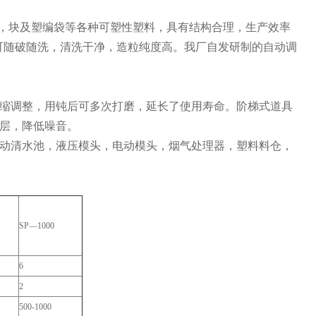
板，块及塑编袋等各种可塑性塑料，具有结构合理，生产效率
可随破随洗，清洗干净，造粒纯度高。我厂自发研制的自动调
缩调整，用钝后可多次打磨，延长了使用寿命。阶梯式道具
层，降低噪音。
动清水池，液压模头，电动模头，烟气处理器，塑料料仓，
SP—1000
6
2
500-1000