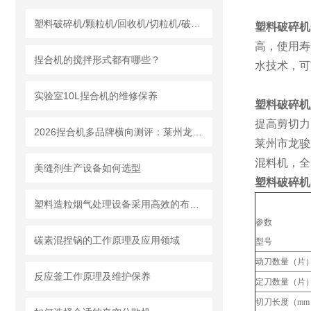
塑料破碎机/颗粒机/回收机/切粒机/破碎机哪个厂家实力强？莱州龙骏机械干湿两用破碎机测评
塑料破碎机
高，使用寿
捏合机的搅拌形式都有哪些？
水技术，可
实验室10L捏合机的维修保养
塑料破碎机
提高剪切力
2026捏合机多品牌横向测评：莱州龙骏机械质量、售后、价格全对比
莱州市龙骏
混料机，全
美缝剂生产设备如何选型
塑料破碎机
塑料造粒烟气处理设备采用高效的布袋除尘技术或静电除尘技术
参数
碳素混捏锅的工作原理及应用领域
型号
动刀数量（片
反应釜工作原理及维护保养
定刀数量（片
切刀长度（mm