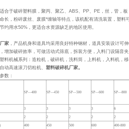
适合于破碎塑料膜，聚丙、聚乙、ABS、PP、PE，丝，管，
命长，粉碎废丝、废膜*缠轴等特点，该机配有清洗装置，塑料
节约用水50%，更适合水资源缺乏的地区使用。
厂家
，产品机身和道具均采用良好特种钢材，道具安装设计可伸
，增加破碎效率，可做活动式筛底，拆装方便，入料门设隔音夹
塑料机械系列：造粒机，破碎机，洗料筒，上料机，入料机，移
自动高速滚刀切粒机、
塑料破碎机厂家。
参数：
SP—400
SP—450
SP—500
SP—600
SP—800
）
3
3
3
3
6
）
2
2
2
2
2
）
400
450
500
600
400-800