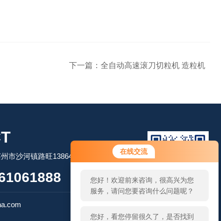
下一篇：
全自动高速滚刀切粒机 造粒机
T
您好！欢迎前来咨询，很高兴为您
在线交流
市沙河镇路旺13864506509
服务，请问您要咨询什么问题呢？
61061888
您好，看您停留很久了，是否找到
了需求产品，您可以直接在线与我
扫码加微信
联系！
na.com