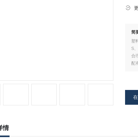
简
塑
S
合
配
破
详情