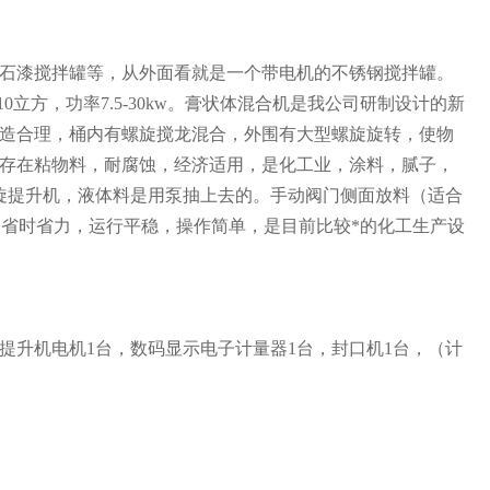
石漆搅拌罐等，从外面看就是一个带电机的不锈钢搅拌罐。
立方，功率7.5-30kw。膏状体混合机是我公司研制设计的新
造合理，桶内有螺旋搅龙混合，外围有大型螺旋旋转，使物
存在粘物料，耐腐蚀，经济适用，是化工业，涂料，腻子，
旋提升机，液体料是用泵抽上去的。手动阀门侧面放料（适合
，省时省力，运行平稳，操作简单，是目前比较*的化工生产设
提升机电机
1
台，数码显示电子计量器
1
台，封口机
1
台，（计