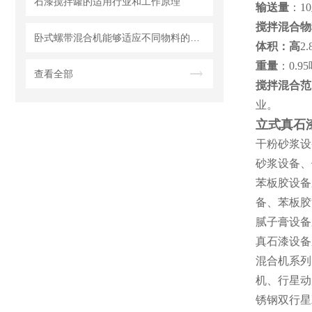
石漆搅拌罐的适用行业和工作原理
输送量
：
10
搅拌混合物
卧式螺带混合机能够适应不同物料的混合需求
体积：高
2.
重量
：
0.95
查看全部
搅拌混合范
业。
立式真石
干粉砂浆设
砂浆设备、
苯板胶设备
备、苯板胶
腻子膏设备
真石漆设备
混合机系列
机、行星动
锈钢双行星