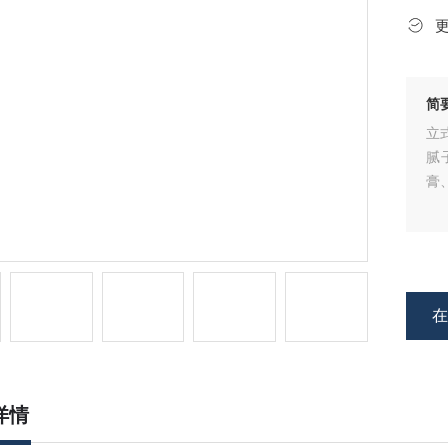
简
立
腻
膏
详情