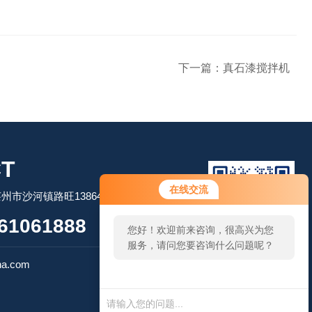
下一篇：
真石漆搅拌机
T
您好！欢迎前来咨询，很高兴为您
在线交流
市沙河镇路旺13864506509
服务，请问您要咨询什么问题呢？
61061888
您好，看您停留很久了，是否找到
了需求产品，您可以直接在线与我
扫码加微信
联系！
na.com