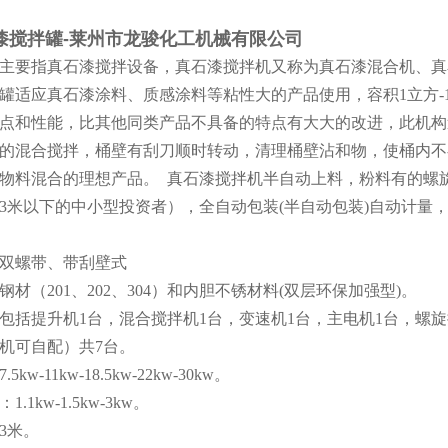
漆搅拌罐
-
莱州市龙骏化工机械有限公司
主要指真石漆搅拌设备，真石漆搅拌机又称为真石漆混合机、真
罐适应真石漆涂料、质感涂料等粘性大的产品使用，容积1立方-10
点和性能，比其他同类产品不具备的特点有大大的改进，此机构
的混合搅拌，桶壁有刮刀顺时转动，清理桶壁沾和物，使桶内不
物料混合的理想产品。
真石漆搅拌机半自动上料，粉料有的螺
3米以下的中小型投资者），全自动包装
(
半自动包装
)自动计量
双螺带、带刮壁式
钢材（201、202、304）和内胆不锈材料
(
双层环保加强型
)
。
包括提升机
1
台，混合搅拌机
1
台，变速机
1
台，主电机
1
台，螺旋
机可自配）共
7
台。
7.5
kw
-11
kw-18.5kw-22kw-30kw。
：
1.1
kw
-1.5
kw
-3
kw。
3
米。