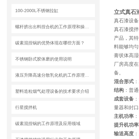
100-2000L不锈钢拉缸
立式真石
真石漆设备
螺杆挤出出料捏合机的工作原理和操作方法
真石漆搅拌
产品，其特
碳素混捏锅的优势体现在哪些方面？
料能够均匀
膏状体高湿
不锈钢卧式胶体磨的使用说明
厂房高度在
备。
液压升降高速分散乳化机的工作原理和特点 一篇文章就够了
混合形式
：
结构
：普通
塑料造粒烟气处理设备的技术要求介绍
成套设备
：
行星搅拌机
量器和封口
主机功率
：
碳素混捏锅的工作原理及应用领域
提升机功率
输送高度
：