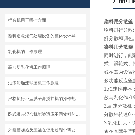
产品详
捏合机用于哪些方面
染料用分散釜
物料进行分散
塑料造粒烟气处理设备的整体设计导向及结构组成
解分散和调色
染料用分散釜
乳化机的工作原理
同时进行，能
式、涡轮式、
高剪切乳化机工作原理
或在器内设置
多功能反应釜
油漆船舶漆球磨机工作原理
1.低速搅拌器
散与乳化作准
严格执行小型腻子膏搅拌机的操作规范要求
2.高速分散
卧式螺带混合机能够适应不同物料的混合需求
分散轴转速0～
3.乳化机头：
外盘管加热反应釜在使用过程中需要知道清洗流程
★在实际生产