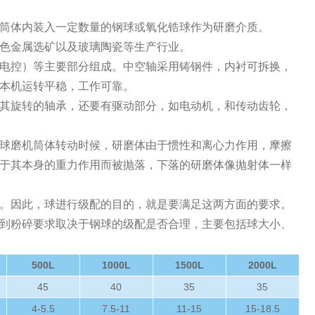
筒体内装入一定数量的钢球或氧化锆球作为研磨介质。
色金属选矿以及玻璃陶瓷等生产行业。
电控）等主要部分组成。中空轴采用铸钢件，内衬可拆换，
本机运转平稳，工作可靠。
其旋转的轴承，还要有驱动部分，如电动机，和传动齿轮，
球磨机筒体转动时候，研磨体由于惯性和离心力作用，摩擦
于其本身的重力作用而被抛落，下落的研磨体像抛射体一样
。因此，球进行级配的目的，就是要满足这两方面的要求。
到粉碎要求取决于钢球的级配是否合理，主要包括球大小、
500L
1000L
1500L
2000L
45
40
35
35
4-5.5
7.5-11
11-15
15-18.5