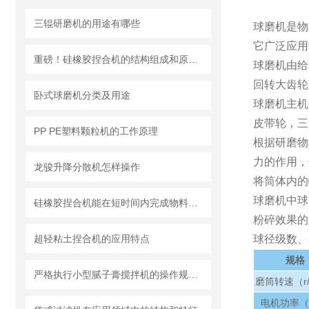
三辊研磨机的用途有哪些
球磨机是物
它广泛应用
重磅！硅橡胶捏合机的结构组成和原理、维护保养都在这儿
球磨机由给
回转大齿轮
卧式球磨机分类及用途
球磨机主机
皮带轮，三
PP PE塑料颗粒机的工作原理
根据研磨物
力的作用，
龙骏升降分散机怎样操作
将筒体内的
球磨机中球
硅橡胶捏合机能在短时间内完成物料的混合和捏合
粉碎效果的
超轻粘土捏合机的应用特点
球径级数、
规格
严格执行小型腻子膏搅拌机的操作规范要求
磨筒转速（r/
电机功率（