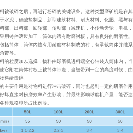
料被破碎之后，再进行粉碎的关键设备。这种类型磨矿机是在其
于水泥，硅酸盐制品，新型建筑材料、耐火材料、化肥、黑与有
料部、出料部、回转部、传动部（减速机，小传动齿轮，电机，
采用铸件滚齿加工，筒体内镶有耐磨衬板，具有良好的耐磨性。
包括筒体，筒体内镶有用耐磨材料制成的衬，有承载筒体并维系
角带等。
料的粒度加以选择，物料由球磨机进料端空心轴装入筒体内，当
使它附在筒体衬板上被筒体带走，当被带到一定的高度时候，由
物料给击碎。
的主要作用是对物料进行冲击破碎，同时也起到一定的研磨作用
好坏直接对粉磨效率产生影响，并最终影响球磨机产量，能否达
各种规格球所占比例等。
50L
100L
200L
300L
min）
55
50
50
50
kw）
1.1-2.2
2.2-3
3-4
3-4