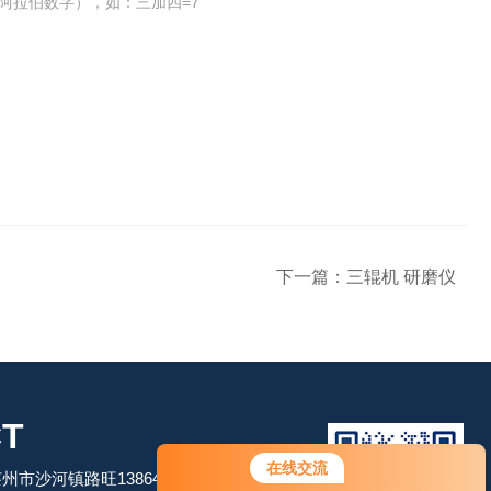
阿拉伯数字），如：三加四=7
下一篇：
三辊机 研磨仪
T
在线交流
市沙河镇路旺13864506509