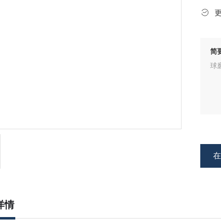
简
球
详情