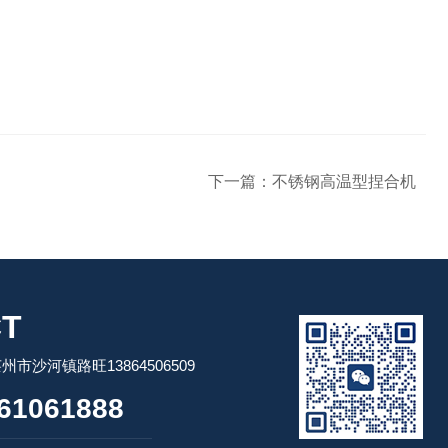
下一篇：
不锈钢高温型捏合机
T
市沙河镇路旺13864506509
61061888