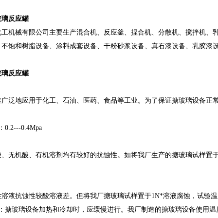
玻璃反应罐
化工机械有限公司主要生产混合机、反应釜、捏合机、分散机、搅拌机、
、不饱和树脂设备、涂料成套设备、干粉砂浆设备、真石漆设备、乳胶漆
玻璃反应罐
釜广泛地应用于化工、石油、医药、食品等工业。为了保证搪玻璃设备正
2---0.4Mpa
、无机酸、有机溶剂均有较好的抗蚀性。如将我厂生产的搪玻璃试样置于20%HC
。
液抗蚀性较酸溶液差。但将我厂搪玻璃试样置于1N*溶液腐蚀，试验温度80℃时间
：搪玻璃设备加热和冷却时，应缓慢进行。我厂制造的搪玻璃设备使用温度为0