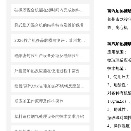
硅橡胶捏合机能在短时间内完成物料的混合和捏合
蒸汽加热搪
莱州市龙骏
卧式犁刀混合机的结构特点及维护保养
筛、离心机
2026捏合机多品牌横向测评：莱州龙骏机械质量、售后、价格全对比
蒸汽加热搪
应用范围：
硅酮密封胶生产设备介绍及硅酮胶生产设备的工艺叙述
搪玻璃反应
技术规范：
外盘管加热反应釜在使用过程中需要知道清洗流程
1、使用压力：0.
2、耐酸性：
盘管/蒸汽/水/油/电加热不锈钢反应釜怎么采购，莱州龙骏机械内外盘管区别讲解
对各种有机酸
反应釜工作原理及维护保养
1.0g/m2.d）
3、耐碱性：
塑料造粒烟气处理设备的技术要求介绍
搪玻璃对碱性溶
4、操作温度