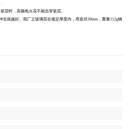
。
查瓷层时，高频电火花不能击穿瓷层。
就越好。我厂之玻璃层在规定厚度内，用直径30mm，重量112g钢