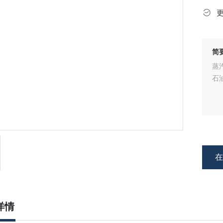
简
蒸
石
详情