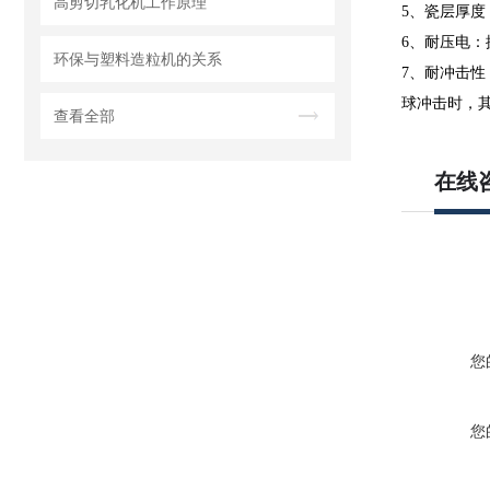
高剪切乳化机工作原理
5、瓷层厚度：
6、耐压电：
环保与塑料造粒机的关系
7、耐冲击性
球冲击时，其冲
查看全部
在线
您
您