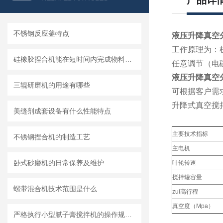
产品详
不锈钢反应釜特点
液压升降真空
工作原理为：
硅橡胶捏合机能在短时间内完成物料的混合和捏合
任意调节（电磁
液压升降真空
三辊研磨机的用途有哪些
可根据客户需
升降式真空搅
美缝剂成套设备有什么性能特点
主要技术指标
不锈钢捏合机的制造工艺
主电机
卧式砂磨机的日常保养及维护
叶轮转速
搅拌罐容量
螺带混合机技术范围是什么
zui高行程
真空度（Mpa）
严格执行小型腻子膏搅拌机的操作规范要求