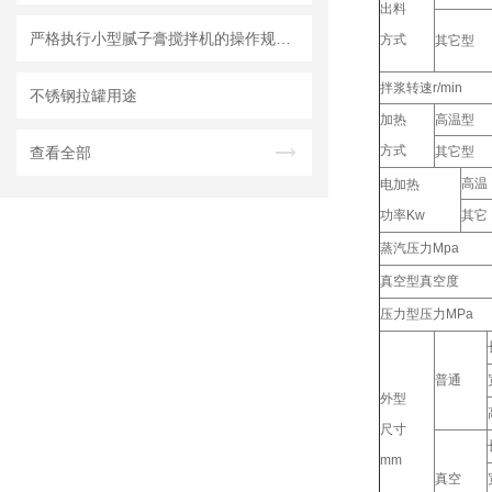
出料
严格执行小型腻子膏搅拌机的操作规范要求
方式
其它型
拌浆转速r/min
不锈钢拉罐用途
加热
高温型
方式
查看全部
其它型
高温
电加热
功率Kw
其它
蒸汽压力Mpa
真空型真空度
压力型压力MPa
普通
外型
尺寸
mm
真空