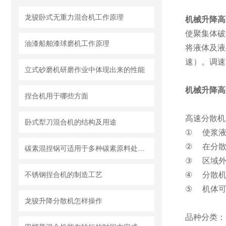
龙骏卧式无重力混合机工作原理
机械升降高
使聚集体破
油漆船舶漆球磨机工作原理
将液体及液
速）。调速
立式砂磨机研磨作业中体现出来的性能
机械升降高
捏合机用于哪些方面
高速分散机
卧式犁刀混合机的结构及用途
①
使浆
②
在分
碳素混捏锅可适用于多种碳素原料处理需求
③
区域
不锈钢捏合机的制造工艺
④
分散
⑤
机体
龙骏升降分散机怎样操作
品种分类：