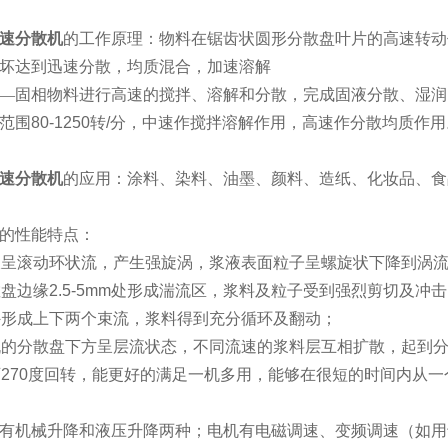
速分散机
的工作原理：物料在锯齿状圆形分散盘叶片的高速转动
坏达到迅速分散，均质混合，加速溶解
—固相物料进行高速的搅拌、溶解和分散，完成固液分散、湿润
范围
80-1250
转
/
分，中速作搅拌溶解作用，高速作分散均质作用
速分散机
的应用：涂料、染料、油墨、颜料、造纸、化妆品、食
的性能特点：
液呈滚动环状流，产生强旋涡，浆液表面粒子呈螺旋状下降到涡
散盘边缘
2.5-5mm
处形成湍流区，浆料及粒子受到强烈剪切及冲击
外形成上下两个束流，浆料得到充分循环及翻动；
机的分散盘下方呈层流状态，不同流速的浆料层互相扩散，起到
可
270
度回转，能更好的满足一机多用，能够在很短的时间内从一
有机械升降和液压升降两种；电机有电磁调速、变频调速（如用