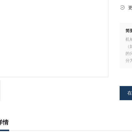
简
机
（
的
分
为
—
详情