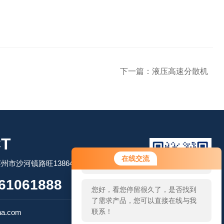
下一篇：
液压高速分散机
T
您好！欢迎前来咨询，很高兴为您
在线交流
市沙河镇路旺13864506509
服务，请问您要咨询什么问题呢？
61061888
您好，看您停留很久了，是否找到
了需求产品，您可以直接在线与我
扫码加微信
联系！
na.com