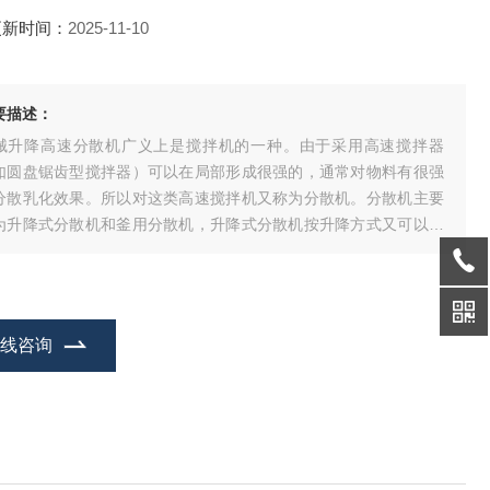
更新时间：
2025-11-10
要描述：
械升降高速分散机广义上是搅拌机的一种。由于采用高速搅拌器
如圆盘锯齿型搅拌器）可以在局部形成很强的，通常对物料有很强
分散乳化效果。所以对这类高速搅拌机又称为分散机。分散机主要
为升降式分散机和釜用分散机，升降式分散机按升降方式又可以分
：液压升降分散机，气动升降分散机，手摇升降分散机等。分散机
—技术*
在线咨询