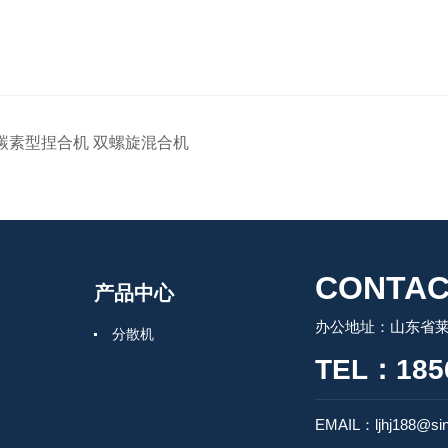
碳素型捏合机 双螺旋混合机
CONTAC
产品中心
办公地址：山东省莱州
分散机
TEL：185
EMAIL：ljhj188@si