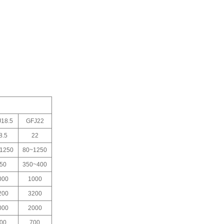
18.5
GFJ22
8.5
22
1250
80~1250
50
350~400
000
1000
200
3200
000
2000
00
700