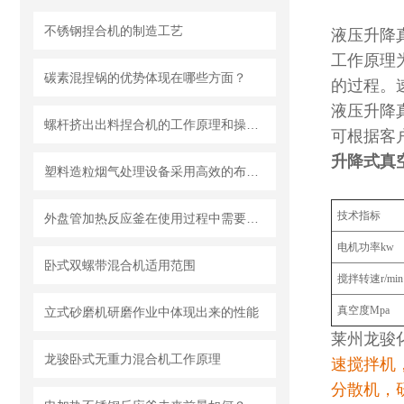
不锈钢捏合机的制造工艺
液压升降
工作原理
碳素混捏锅的优势体现在哪些方面？
的过程。
液压升降
螺杆挤出出料捏合机的工作原理和操作方法
可根据客
升降式真
塑料造粒烟气处理设备采用高效的布袋除尘技术或静电除尘技术
技术指标
外盘管加热反应釜在使用过程中需要知道清洗流程
电机功率kw
卧式双螺带混合机适用范围
搅拌转速r/min
真空度Mpa
立式砂磨机研磨作业中体现出来的性能
莱州龙骏
龙骏卧式无重力混合机工作原理
速搅拌机
分散机，