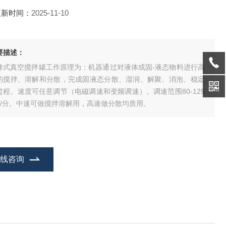
更新时间：
2025-11-10
要描述：
降式真空搅拌罐工作原理为：机器通过对液体或固-液态物料进行高
的搅拌、溶解和分散，完成固液态分散、湿润、解聚、消泡、稳定
过程。速度可任意调节（电磁调速和变频调速）。调速范围80-125
转/分。中速可做搅拌溶解用，高速做分散均质用。
在线咨询