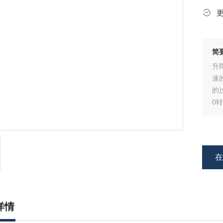
简
升
速
的
0
详情