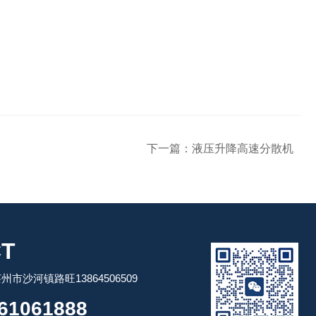
下一篇：
液压升降高速分散机
T
市沙河镇路旺13864506509
61061888