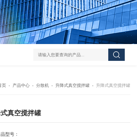
Z shaped blade sigma mixerZ型捏合机
Vacuum Kneader
首页
-
产品中心
-
分散机
-
升降式真空搅拌罐
-
升降式真空搅拌罐
降式真空搅拌罐
产品型号：