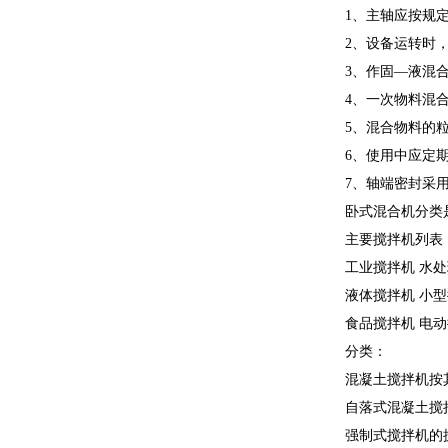
1、主轴应按规
2、设备运转时
3、作固—液混
4、一次物料混
5、混合物料的粒
6、使用中应定
7、轴端密封采
卧式混合机分类
主要搅拌机列表
工业搅拌机 水处
液体搅拌机 小型
食品搅拌机 电动
分类：
混凝土搅拌机按
自落式混凝土搅
强制式搅拌机的