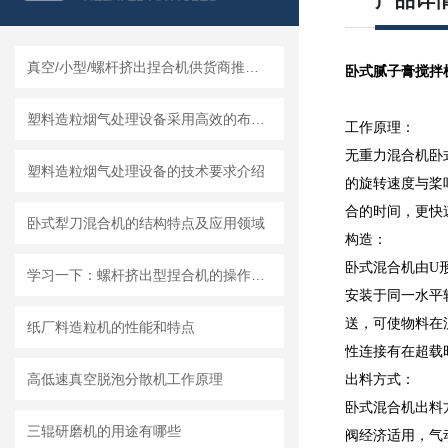
产品详
真空/小型/螺杆挤出捏合机供货商推荐榜单｜莱州龙骏机械真空捏合机非标定制选型方案
卧式腻子膏搅拌
塑料造粒烟气处理设备采用高效的布袋除尘技术或静电除尘技术
工作原理：
无重力混合机卧
塑料造粒烟气处理设备的技术要求介绍
的旋转速度与桨
合的时间，更快
卧式犁刀混合机的结构特点及应用领域
构造：
卧式混合机由U
学习一下：螺杆挤出型捏合机的操作规程和注意事项
安装于同一水平
送，可使物料在
纸厂料造粒机的性能和特点
性连接有在超载
高低速真空脱泡分散机工作原理
出料方式：
卧式混合机出料
三辊研磨机的用途有哪些
阀经济适用，气