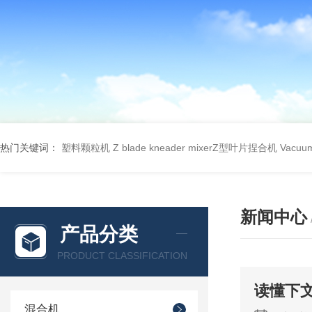
热门关键词：
塑料颗粒机
Z blade kneader mixerZ型叶片捏合机
Vacu
新闻中心
产品分类
PRODUCT CLASSIFICATION
读懂下
混合机