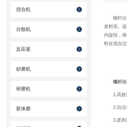
捏合机
螺杆出料
浆料等。该
分散机
内旋转，将
料在混合过
反应釜
砂磨机
螺杆出
研磨机
1.高效
2.自洁
胶体磨
3.柔和混