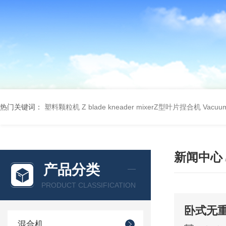
热门关键词：
塑料颗粒机
Z blade kneader mixerZ型叶片捏合机
Vacu
新闻中心
产品分类
PRODUCT CLASSIFICATION
卧式无
混合机