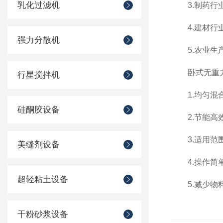
乳化过滤机
3.制药行业
4.建材行业
强力分散机
5.农业生产
卧式无重力
行星搅拌机
1.均匀混合
硅酮胶设备
2.节能高效
3.适用范围
美缝剂设备
4.操作简单
超轻粘土设备
5.减少物料
干粉砂浆设备