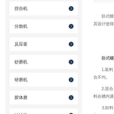
捏合机
卧式螺带
其设计使得
分散机
反应釜
卧式螺
砂磨机
1.装料
合不均。
研磨机
2.混合
料在槽内通
胶体磨
3.卸料