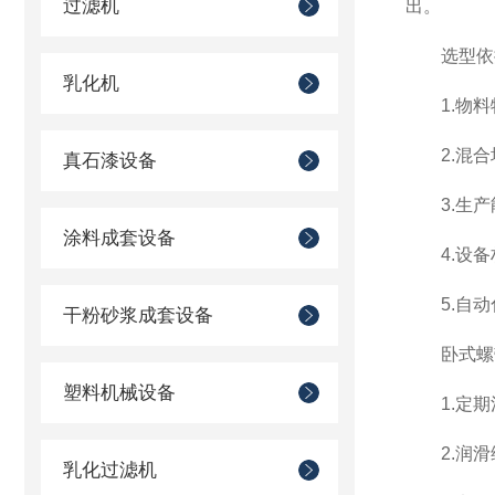
过滤机
出。
选型依
乳化机
1.物料
2.混合
真石漆设备
3.生产
涂料成套设备
4.设备材
5.自动
干粉砂浆成套设备
卧式螺带
塑料机械设备
1.定期
2.润滑
乳化过滤机