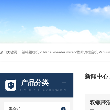
热门关键词：
塑料颗粒机
Z blade kneader mixerZ型叶片捏合机
Vacu
新闻中心
产品分类
PRODUCT CLASSIFICATION
双螺带
混合机