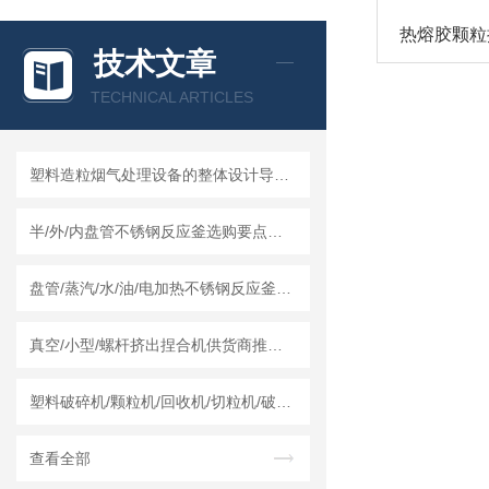
热熔胶颗粒
技术文章
TECHNICAL ARTICLES
塑料造粒烟气处理设备的整体设计导向及结构组成
半/外/内盘管不锈钢反应釜选购要点及莱州龙骏机械盘管结构优势分析
盘管/蒸汽/水/油/电加热不锈钢反应釜怎么采购，莱州龙骏机械内外盘管区别讲解
真空/小型/螺杆挤出捏合机供货商推荐榜单｜莱州龙骏机械真空捏合机非标定制选型方案
塑料破碎机/颗粒机/回收机/切粒机/破碎机哪个厂家实力强？莱州龙骏机械干湿两用破碎机测评
查看全部