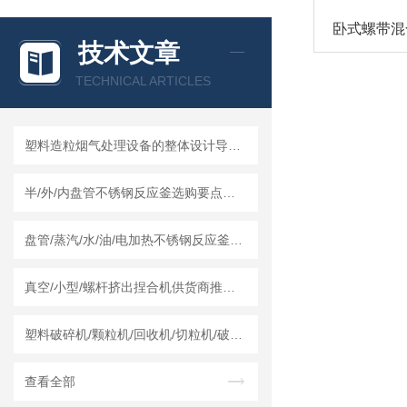
卧式螺带混
技术文章
TECHNICAL ARTICLES
塑料造粒烟气处理设备的整体设计导向及结构组成
半/外/内盘管不锈钢反应釜选购要点及莱州龙骏机械盘管结构优势分析
盘管/蒸汽/水/油/电加热不锈钢反应釜怎么采购，莱州龙骏机械内外盘管区别讲解
真空/小型/螺杆挤出捏合机供货商推荐榜单｜莱州龙骏机械真空捏合机非标定制选型方案
塑料破碎机/颗粒机/回收机/切粒机/破碎机哪个厂家实力强？莱州龙骏机械干湿两用破碎机测评
查看全部