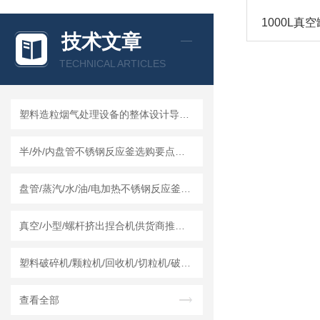
1000L真
技术文章
TECHNICAL ARTICLES
塑料造粒烟气处理设备的整体设计导向及结构组成
半/外/内盘管不锈钢反应釜选购要点及莱州龙骏机械盘管结构优势分析
盘管/蒸汽/水/油/电加热不锈钢反应釜怎么采购，莱州龙骏机械内外盘管区别讲解
真空/小型/螺杆挤出捏合机供货商推荐榜单｜莱州龙骏机械真空捏合机非标定制选型方案
塑料破碎机/颗粒机/回收机/切粒机/破碎机哪个厂家实力强？莱州龙骏机械干湿两用破碎机测评
查看全部