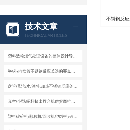
不锈钢反应
技术文章
TECHNICAL ARTICLES
塑料造粒烟气处理设备的整体设计导向及结构组成
半/外/内盘管不锈钢反应釜选购要点及莱州龙骏机械盘管结构优势分析
盘管/蒸汽/水/油/电加热不锈钢反应釜怎么采购，莱州龙骏机械内外盘管区别讲解
真空/小型/螺杆挤出捏合机供货商推荐榜单｜莱州龙骏机械真空捏合机非标定制选型方案
塑料破碎机/颗粒机/回收机/切粒机/破碎机哪个厂家实力强？莱州龙骏机械干湿两用破碎机测评